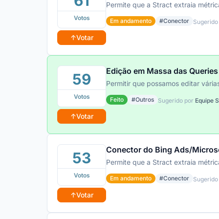
61
Permite que a Stract extraia métr
Votos
Em andamento
#Conector
Sugerido
↑
Votar
Edição em Massa das Querie
59
Permitir que possamos editar vár
Votos
Feito
#Outros
Sugerido por
Equipe S
↑
Votar
Conector do Bing Ads/Micros
53
Permite que a Stract extraia métr
Votos
Em andamento
#Conector
Sugerido
↑
Votar