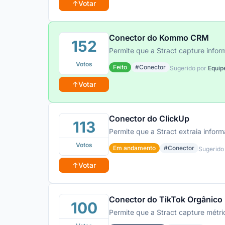
↑
Votar
Conector do Kommo CRM
152
Permite que a Stract capture info
Votos
Feito
#Conector
Sugerido por
Equip
↑
Votar
Conector do ClickUp
113
Permite que a Stract extraia infor
Votos
Em andamento
#Conector
Sugerido
↑
Votar
Conector do TikTok Orgânico
100
Permite que a Stract capture métri