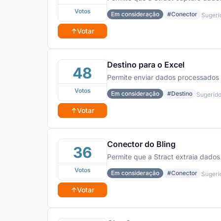
Votos
Em consideração
#Conector
Sugeri
↑
Votar
Destino para o Excel
48
Permite enviar dados processados o
Votos
Em consideração
#Destino
Sugerid
↑
Votar
Conector do Bling
36
Permite que a Stract extraia dados
Votos
Em consideração
#Conector
Sugeri
↑
Votar