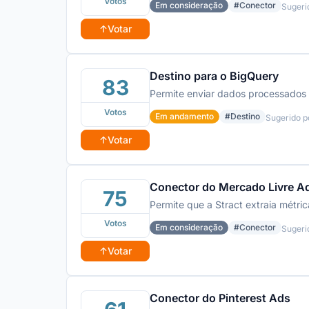
Votos
Em consideração
#Conector
Sugeri
↑
Votar
Destino para o BigQuery
83
Permite enviar dados processados 
Votos
Em andamento
#Destino
Sugerido 
↑
Votar
Conector do Mercado Livre A
75
Permite que a Stract extraia métri
Votos
Em consideração
#Conector
Sugeri
↑
Votar
Conector do Pinterest Ads