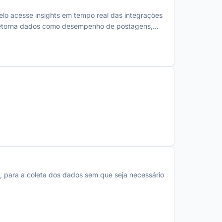
elo acesse insights em tempo real das integrações
e retorna dados como desempenho de postagens,
elhores horários de engajamento no Instagram
ar análises rápidas e gerar relatórios
o, para a coleta dos dados sem que seja necessário