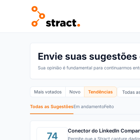
Envie suas sugestões e
Sua opinião é fundamental para continuarmos ent
Mais votados
Novo
Tendências
Todas as Sugestões
Em andamento
Feito
Conector do LinkedIn Compa
74
Permite que a Stract capture dado