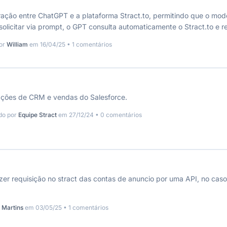
ração entre ChatGPT e a plataforma Stract.to, permitindo que o mod
 solicitar via prompt, o GPT consulta automaticamente o Stract.to 
anúncios e investimentos ativos. Exemplo de uso: “Quais foram os m
por
William
em 16/04/25 • 1 comentários
ultados da campanha Meta Ads dos últimos 7 dias”. Ideal para otimiz
 com linguagem natural e objetiva.
mações de CRM e vendas do Salesforce.
do por
Equipe Stract
em 27/12/24 • 0 comentários
zer requisição no stract das contas de anuncio por uma API, no cas
 Martins
em 03/05/25 • 1 comentários