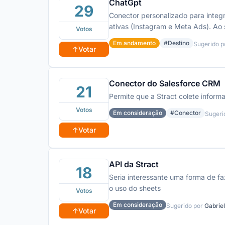
ChatGpt
29
Conector personalizado para integ
ativas (Instagram e Meta Ads). Ao
Votos
engajamento, alcance, cliques em 
Em andamento
#Destino
Sugerido 
nesta semana?” ou “Me traga os res
↑
Votar
automatizados diretamente no chat
Conector do Salesforce CRM
21
Permite que a Stract colete infor
Votos
Em consideração
#Conector
Sugeri
↑
Votar
API da Stract
18
Seria interessante uma forma de fa
o uso do sheets
Votos
Em consideração
Sugerido por
Gabriel
↑
Votar