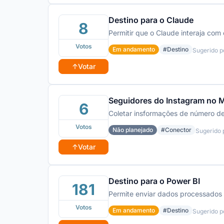
Destino para o Claude
8
Permitir que o Claude interaja com
Votos
Em andamento
#Destino
Sugerido 
↑
Votar
Seguidores do Instagram no 
6
Coletar insformações de número de
Votos
Não planejado
#Conector
Sugerido 
↑
Votar
Destino para o Power BI
181
Permite enviar dados processados o
Votos
Em andamento
#Destino
Sugerido 