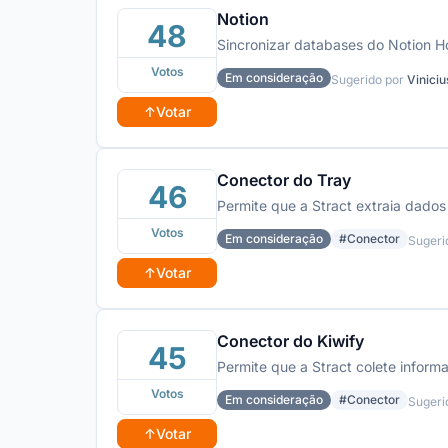
Notion
48
Sincronizar databases do Notion Ho
Votos
Em consideração
Sugerido por
Viniciu
↑
Votar
Conector do Tray
46
Permite que a Stract extraia dado
Votos
Em consideração
#Conector
Sugeri
↑
Votar
Conector do Kiwify
45
Permite que a Stract colete inform
Votos
Em consideração
#Conector
Sugeri
↑
Votar