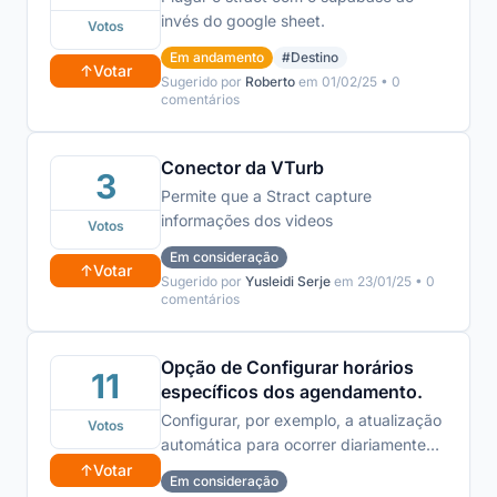
invés do google sheet.
Votos
Em andamento
#Destino
↑
Votar
Sugerido por
Roberto
em 01/02/25 • 0
comentários
Conector da VTurb
3
Permite que a Stract capture
informações dos videos
Votos
Em consideração
↑
Votar
Sugerido por
Yusleidi Serje
em 23/01/25 • 0
comentários
Opção de Configurar horários
11
específicos dos agendamento.
Configurar, por exemplo, a atualização
Votos
automática para ocorrer diariamente
nos horários de 09h, 11h, 14h, 16h, 20h,
↑
Votar
Em consideração
entre outros.