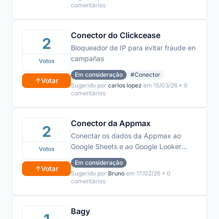
comentários
Conector do Clickcease
2
Bloqueador de IP para evitar fraude en
campañas
Votos
Em consideração
#Conector
↑
Votar
Sugerido por
carlos lopez
em 15/03/26 • 0
comentários
Conector da Appmax
2
Conectar os dados da Appmax ao
Google Sheets e ao Google Looker
Votos
Studio.
Em consideração
↑
Votar
Sugerido por
Bruno
em 17/02/26 • 0
comentários
Bagy