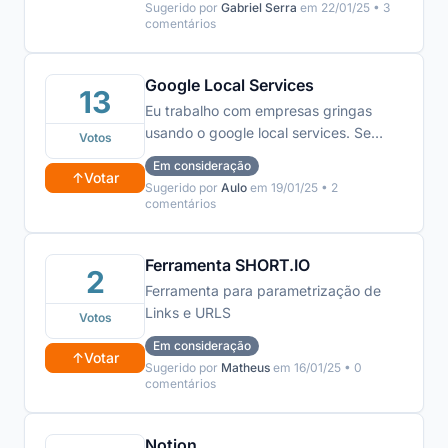
Sugerido por
Gabriel Serra
em 22/01/25 • 3
comentários
Google Local Services
13
Eu trabalho com empresas gringas
usando o google local services. Se
Votos
tivesse um meio de pegar esses dados
Em consideração
e levar para uma planilha ia me ajudar
↑
Votar
Sugerido por
Aulo
em 19/01/25 • 2
demais.
comentários
Ferramenta SHORT.IO
2
Ferramenta para parametrização de
Links e URLS
Votos
Em consideração
↑
Votar
Sugerido por
Matheus
em 16/01/25 • 0
comentários
Notion