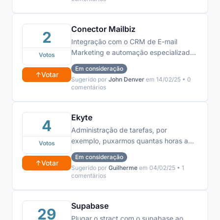
Conector Mailbiz
2
Integração com o CRM de E-mail
Marketing e automação especializado
Votos
em E-commerce Mailbiz
Em consideração
↑
Votar
Sugerido por
John Denver
em 14/02/25 • 0
comentários
Ekyte
4
Administração de tarefas, por
exemplo, puxarmos quantas horas a
Votos
equipe teve de trabalho com
Em consideração
determinado cliente ou projeto
↑
Votar
Sugerido por
Guilherme
em 04/02/25 • 1
comentários
Supabase
29
Plugar o stract com o supabase ao