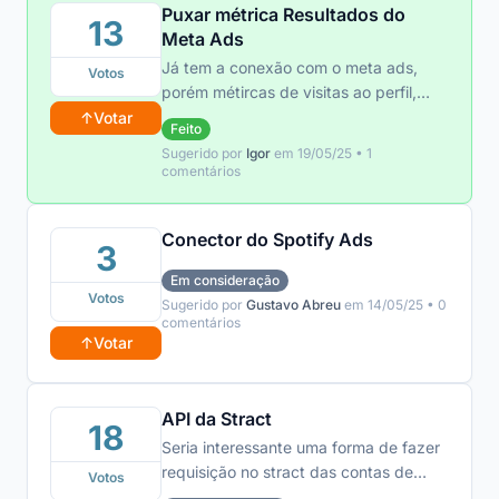
Puxar métrica Resultados do
13
Meta Ads
Já tem a conexão com o meta ads,
Votos
porém métircas de visitas ao perfil,
engajemento etc, não puxa. E isso
↑
Votar
Feito
poderia ser resolvido puxando a
Sugerido por
Igor
em 19/05/25 • 1
métrica resultado de todas as
comentários
campanhas.
Conector do Spotify Ads
3
Em consideração
Votos
Sugerido por
Gustavo Abreu
em 14/05/25 • 0
comentários
↑
Votar
API da Stract
18
Seria interessante uma forma de fazer
requisição no stract das contas de
Votos
anuncio por uma API, no caso, para a