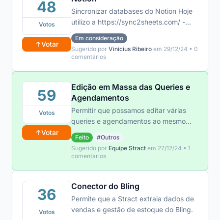
48
Sincronizar databases do Notion Hoje
utilizo a https://sync2sheets.com/ -
Votos
dessa forma centralizaria tudo em uma
Em consideração
única ferramenta
↑
Votar
Sugerido por
Vinicius Ribeiro
em 29/12/24 • 0
comentários
Edição em Massa das Queries e
59
Agendamentos
Permitir que possamos editar várias
Votos
queries e agendamentos ao mesmo
tempo.
↑
Votar
Feito
#Outros
Sugerido por
Equipe Stract
em 27/12/24 • 1
comentários
Conector do Bling
36
Permite que a Stract extraia dados de
vendas e gestão de estoque do Bling.
Votos