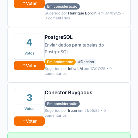
outras ferramentas de api
↑
Votar
Em consideração
Sugerido por
Henrique Bordini
em 04/09/25 •
0 comentários
PostgreSQL
4
Enviar dados para tabelas do
PostgreSQL
Votos
Em andamento
#Destino
↑
Votar
Sugerido por
Infra LM
em 17/07/25 • 0
comentários
Conector Buygoods
3
Em consideração
Votos
Sugerido por
Iruan
em 21/05/25 • 0
comentários
↑
Votar