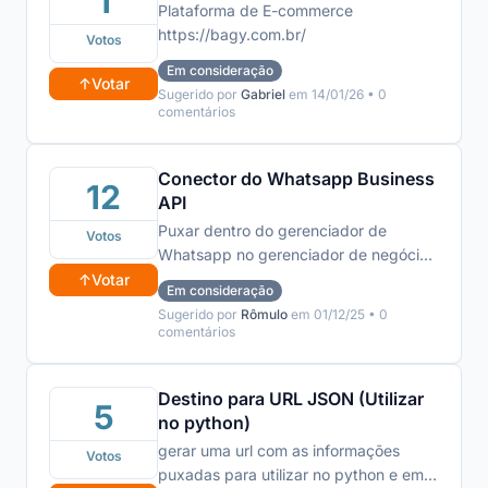
1
Plataforma de E-commerce
https://bagy.com.br/
Votos
Em consideração
↑
Votar
Sugerido por
Gabriel
em 14/01/26 • 0
comentários
Conector do Whatsapp Business
12
API
Puxar dentro do gerenciador de
Votos
Whatsapp no gerenciador de negócios
os insights dos templates dos disparos
↑
Votar
Em consideração
de Whatsapp via API do Whatsapp
Sugerido por
Rômulo
em 01/12/25 • 0
Business
comentários
Destino para URL JSON (Utilizar
5
no python)
gerar uma url com as informações
Votos
puxadas para utilizar no python e em