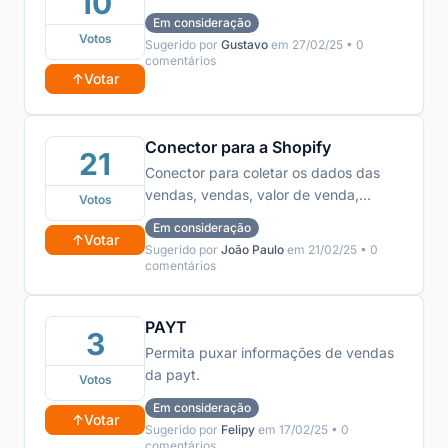
10
Em consideração
Votos
Sugerido por
Gustavo
em 27/02/25 • 0
comentários
↑
Votar
Conector para a Shopify
21
Conector para coletar os dados das
vendas, vendas, valor de venda,
Votos
faturamento registrados na Shopify
Em consideração
↑
Votar
Sugerido por
João Paulo
em 21/02/25 • 0
comentários
PAYT
3
Permita puxar informações de vendas
da payt.
Votos
Em consideração
↑
Votar
Sugerido por
Felipy
em 17/02/25 • 0
comentários