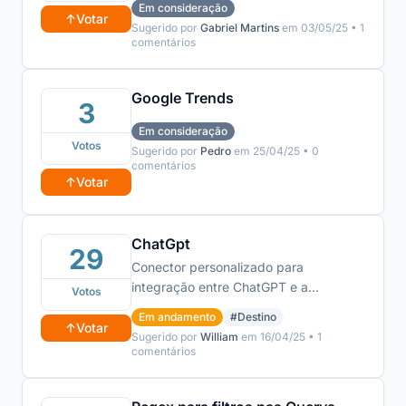
Em consideração
coleta dos dados sem que seja
↑
Votar
Sugerido por
Gabriel Martins
em 03/05/25 • 1
necessário o uso do sheets
comentários
Google Trends
3
Em consideração
Votos
Sugerido por
Pedro
em 25/04/25 • 0
comentários
↑
Votar
ChatGpt
29
Conector personalizado para
integração entre ChatGPT e a
Votos
plataforma Stract.to, permitindo que o
Em andamento
#Destino
modelo acesse insights em tempo real
↑
Votar
Sugerido por
William
em 16/04/25 • 1
das integrações ativas (Instagram e
comentários
Meta Ads). Ao solicitar via prompt, o
GPT consulta automaticamente o