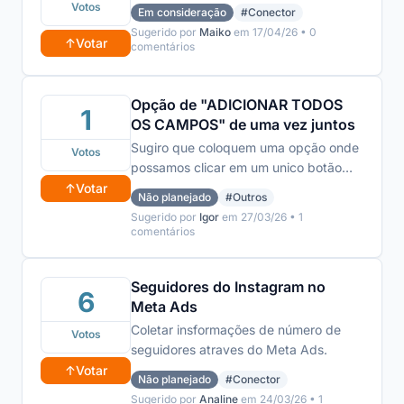
Votos
Em consideração
#Conector
Sugerido por
Maiko
em 17/04/26 • 0
↑
Votar
comentários
Opção de "ADICIONAR TODOS
1
OS CAMPOS" de uma vez juntos
Sugiro que coloquem uma opção onde
Votos
possamos clicar em um unico botão
para que adicione todos os campos,
↑
Votar
Não planejado
#Outros
fica muito melhor excluir alguns, do
Sugerido por
Igor
em 27/03/26 • 1
que ter que colocar um por um
comentários
manualmente.
Seguidores do Instagram no
6
Meta Ads
Coletar insformações de número de
Votos
seguidores atraves do Meta Ads.
↑
Votar
Não planejado
#Conector
Sugerido por
Analine
em 24/03/26 • 1