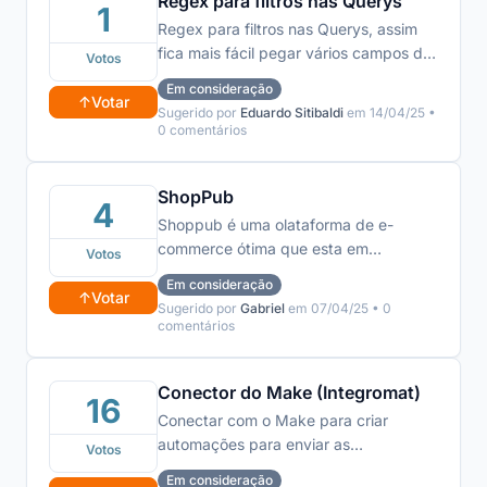
Regex para filtros nas Querys
Stract.to e retorna dados como
1
desempenho de postagens,
Regex para filtros nas Querys, assim
engajamento, alcance, cliques em
fica mais fácil pegar vários campos de
Votos
anúncios e investimentos ativos.
uma só vez!
Em consideração
Exemplo de uso: “Quais foram os
↑
Votar
Sugerido por
Eduardo Sitibaldi
em 14/04/25 •
melhores horários de engajamento no
0 comentários
Instagram nesta semana?” ou “Me
traga os resultados da campanha Meta
Ads dos últimos 7 dias”. Ideal para
ShopPub
4
otimizar análises rápidas e gerar
Shoppub é uma olataforma de e-
relatórios automatizados diretamente
commerce ótima que esta em
Votos
no chat com linguagem natural e
ascensão.
Em consideração
objetiva.
https://www.shoppub.com.br/
↑
Votar
Sugerido por
Gabriel
em 07/04/25 • 0
comentários
Conector do Make (Integromat)
16
Conectar com o Make para criar
automações para enviar as
Votos
informações de um lugar para o outro
Em consideração