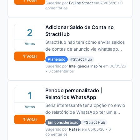
Sugerido por
Equipe Stract
em 28/06/26 • 0
comentários
Adicionar Saldo de Conta no
2
StractHub
StractHub não tem como enviar saldos
Votos
de contas de anuncio via whatsapp
por não ter a métrica disponível
↑
Votar
Planejado
#Stract Hub
Sugerido por
Inteligência Inspire
em 06/05/26
• 3 comentários
Período personalizado |
1
Relatórios WhatsApp
Seria interessante ter a opção no envio
Votos
do relatório de WhatsApp ter um a
opção extra além de 7D, 14D e 30D.
↑
Votar
Em consideração
#Stract Hub
Seria Maravilhoso ter a opção de
Sugerido por
Rafael
em 05/05/26 • 0
selecionar o periodo manualmente.
comentários
Exemplo. Tenho um agendamento