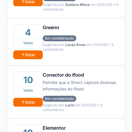
sem precisar ficar jogando em
↑
Votar
Sugerido por
Gustavo Miura
em 05/04/25 • 0
planilhas.
comentários
Greenn
4
Em consideração
Votos
Sugerido por
Lucas Alves
em 01/04/25 • 2
comentários
↑
Votar
Conector do Ifood
10
Permite que a Stract capture diversas
informações do Ifood
Votos
Em consideração
↑
Votar
Sugerido por
Lucio
em 05/03/25 • 0
comentários
Elementor