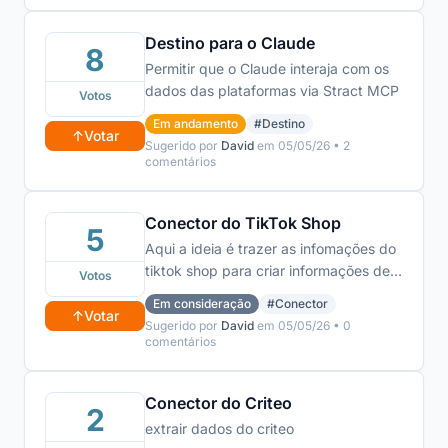
semanal já configurado. mas meu
Destino para o Claude
cliente quis saber o desempenho dos
8
fim de semana passado e retrasado. A
Permitir que o Claude interaja com os
solução de ter o calendário de período
dados das plataformas via Stract MCP
Votos
me ajudaria a enviar esse relatório.
Em andamento
#Destino
↑
Votar
Sugerido por
David
em 05/05/26 • 2
comentários
Conector do TikTok Shop
5
Aqui a ideia é trazer as infomações do
tiktok shop para criar informações de
Votos
produtos que mais vendem no TikTok
Em consideração
#Conector
Shop e vídeos que mais viralizam
↑
Votar
Sugerido por
David
em 05/05/26 • 0
nessa categoria do tiktok
comentários
Conector do Criteo
2
extrair dados do criteo