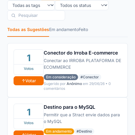
Todas as Sugestões
Em andamento
Feito
Conector do Irroba E-commerce
1
Conectar ao IRROBA PLATAFORMA DE
ECOMMERCE
Votos
Em consideração
#Conector
↑
Votar
Sugerido por
Anônimo
em 29/06/26 • 0
comentários
Destino para o MySQL
1
Permitir que a Stract envie dados para
o MySQL
Votos
Em andamento
#Destino
↑
Votar