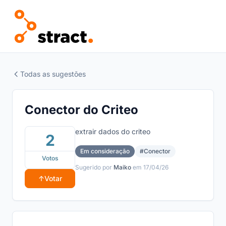
Todas as sugestões
Conector do Criteo
extrair dados do criteo
2
Em consideração
#Conector
Votos
Sugerido por
Maiko
em 17/04/26
↑
Votar