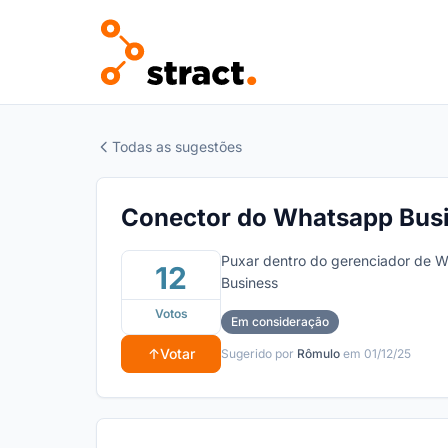
Todas as sugestões
Conector do Whatsapp Busi
Puxar dentro do gerenciador de W
12
Business
Votos
Em consideração
↑
Votar
Sugerido por
Rômulo
em 01/12/25